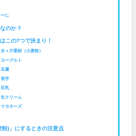
シーに
なのか？
はこの7つで決まり！
水＋片栗粉（小麦粉）
】ヨーグルト
】豆腐
】長芋
】豆乳
】生クリーム
】マヨネーズ
麦粉)」にするときの注意点