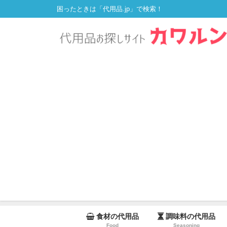
困ったときは「代用品.jp」で検索！
食材の代用品
調味料の代用品
Food
Seasoning