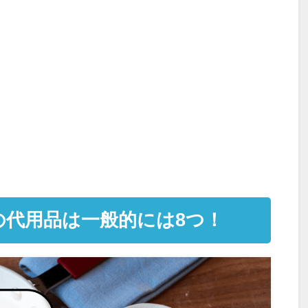
の代用品は一般的には
8つ
！