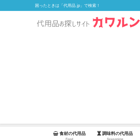
困ったときは「代用品.jp」で検索！
食材の代用品
調味料の代用品
Food
Seasoning