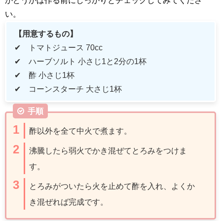
い。
【用意するもの】
✔ トマトジュース
70cc
✔ ハーブソルト 小さじ
1
と
2
分の
1
杯
✔ 酢 小さじ
1
杯
✔ コーンスターチ 大さじ
1
杯
手順
酢以外を全て中火で煮ます。
沸騰したら弱火でかき混ぜてとろみをつけま
す。
とろみがついたら火を止めて酢を入れ、よくか
き混ぜれば完成です。