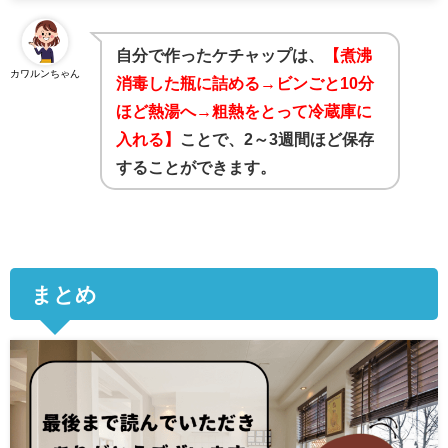
自分で作ったケチャップは、
【煮沸
カワルンちゃん
消毒した瓶に詰める→ビンごと10分
ほど熱湯へ→粗熱をとって冷蔵庫に
入れる】
ことで、
2
～
3
週間ほど保存
することができます。
まとめ