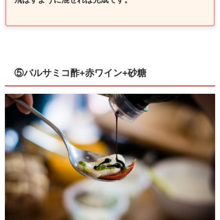
⑤バルサミコ酢+赤ワイン+砂糖