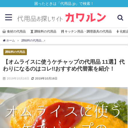
困ったときは「代用品.jp」で検索！
食材の代用品
調味料の代用品
キッチン用品・調理器具の代用品
化粧
ホーム
調味料の代用品
【オムライスに使うケチャップの代用品 11選】代わりになる
調味料の代用品
【オムライスに使うケチャップの代用品 11選】代
わりになるのはコレ!!おすすめ代替案を紹介！
2019年10月16日
2019年10月16日