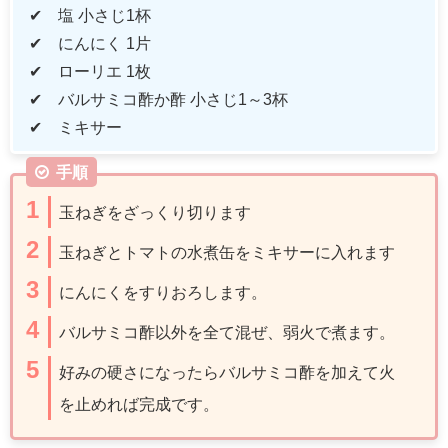
✔ 塩 小さじ
1
杯
✔ にんにく
1
片
✔ ローリエ
1
枚
✔ バルサミコ酢か酢 小さじ
1
～
3
杯
✔ ミキサー
手順
玉ねぎをざっくり切ります
玉ねぎとトマトの水煮缶をミキサーに入れます
にんにくをすりおろします。
バルサミコ酢以外を全て混ぜ、弱火で煮ます。
好みの硬さになったらバルサミコ酢を加えて火
を止めれば完成です。