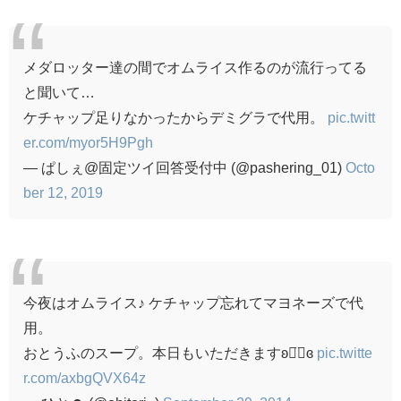
メダロッター達の間でオムライス作るのが流行ってる
と聞いて…
ケチャップ足りなかったからデミグラで代用。
pic.twitt
er.com/myor5H9Pgh
— ぱしぇ@固定ツイ回答受付中 (@pashering_01)
Octo
ber 12, 2019
今夜はオムライス♪ ケチャップ忘れてマヨネーズで代
用。
おとうふのスープ。本日もいただきますʚ◡̈⃝ɞ
pic.twitte
r.com/axbgQVX64z