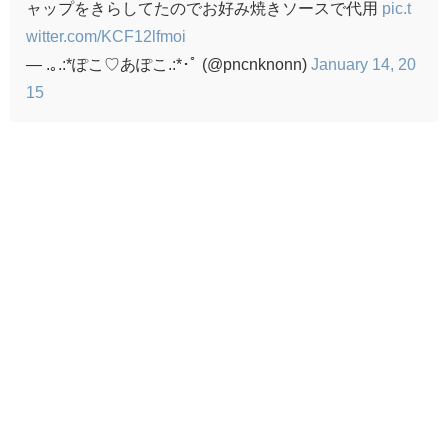
ャップをきらしてたのでお好み焼きソースで代用
pic.t
witter.com/KCF12lfmoi
— .｡.:*ぽこ♡あぽこ.:*･ﾟ (@pncnknonn)
January 14, 20
15