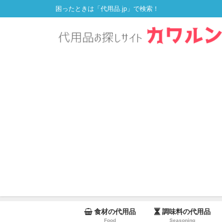
困ったときは「代用品.jp」で検索！
食材の代用品
調味料の代用品
Food
Seasoning