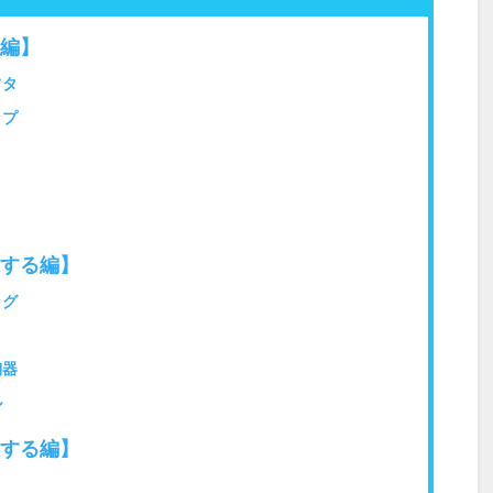
編】
フタ
ップ
する編】
ッグ
陶器
ル
する編】