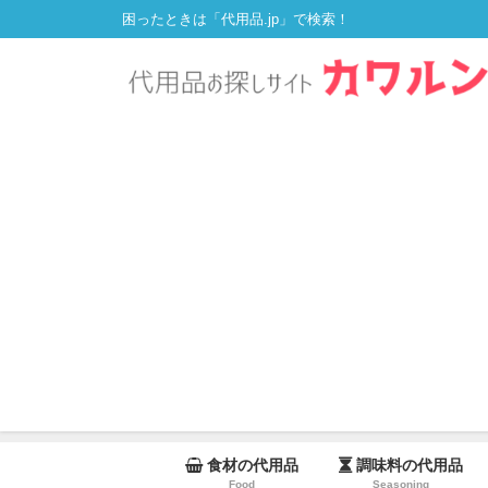
困ったときは「代用品.jp」で検索！
食材の代用品
調味料の代用品
Food
Seasoning