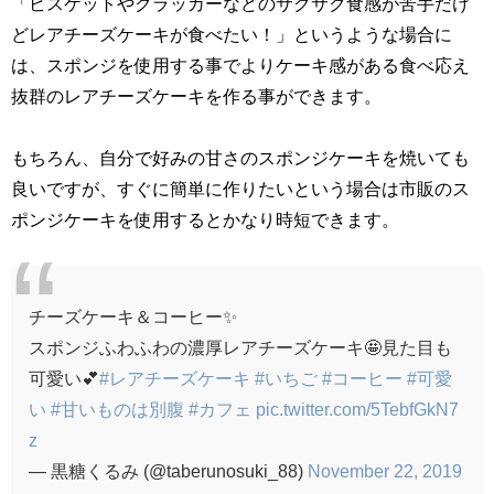
「ビスケットやクラッカーなどのサクサク食感が苦手だけ
どレアチーズケーキが食べたい！」というような場合に
は、スポンジを使用する事でよりケーキ感がある食べ応え
抜群のレアチーズケーキを作る事ができます。
もちろん、自分で好みの甘さのスポンジケーキを焼いても
良いですが、すぐに簡単に作りたいという場合は市販のス
ポンジケーキを使用するとかなり時短できます。
チーズケーキ＆コーヒー✨
スポンジふわふわの濃厚レアチーズケーキ🤩見た目も
可愛い💕
#レアチーズケーキ
#いちご
#コーヒー
#可愛
い
#甘いものは別腹
#カフェ
pic.twitter.com/5TebfGkN7
z
— 黒糖くるみ (@taberunosuki_88)
November 22, 2019