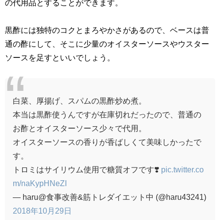
の代用品とすることができます。
黒酢には独特のコクとまろやかさがあるので、ベースは普
通の酢にして、そこに少量のオイスターソースやウスター
ソースを足すといいでしょう。
白菜、厚揚げ、スパムの黒酢炒め煮。
本当は黒酢使うんですが在庫切れだったので、普通の
お酢とオイスターソース少々で代用。
オイスターソースの香りが香ばしくて美味しかったで
す。
トロミはサイリウム使用で糖質オフです❣️
pic.twitter.co
m/naKypHNeZI
— haru@食事改善&筋トレダイエット中 (@haru43241)
2018年10月29日