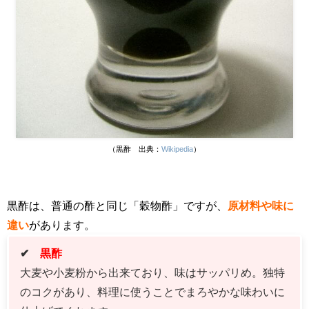
（黒酢 出典：
Wikipedia
）
黒酢は、普通の酢と同じ「穀物酢」ですが、
原材料や味に
違い
があります。
✔
黒酢
大麦や小麦粉から出来ており、味はサッパリめ。独特
のコクがあり、料理に使うことでまろやかな味わいに