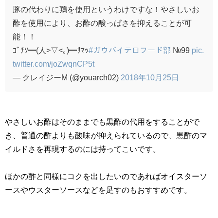
豚の代わりに鶏を使用というわけですな！やさしいお
酢を使用により、お酢の酸っぱさを抑えることが可
能！！
ｺﾞﾁｿ━(人>▽<｡)━ｻﾏｯ
#ガウパイテロフード部
№99
pic.
twitter.com/joZwqnCP5t
— クレイジーM (@youarch02)
2018年10月25日
やさしいお酢はそのままでも黒酢の代用をすることがで
き、普通の酢よりも酸味が抑えられているので、黒酢のマ
イルドさを再現するのには持ってこいです。
ほかの酢と同様にコクを出したいのであればオイスターソ
ースやウスターソースなどを足すのもおすすめです。