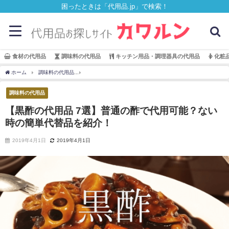
困ったときは「代用品.jp」で検索！
食材の代用品
調味料の代用品
キッチン用品・調理器具の代用品
化粧
ホーム
調味料の代用品
【黒酢の代用品 7選】普通の酢で代用可能？ない時の簡単代
調味料の代用品
【黒酢の代用品 7選】普通の酢で代用可能？ない
時の簡単代替品を紹介！
2019年4月1日
2019年4月1日