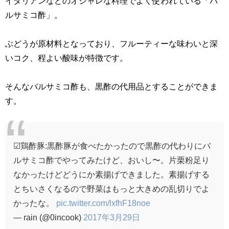
イタリアンなどのオシャレな料理でよく使われている「バ
ルサミコ酢」。
ぶどうが原材料となっており、フルーティーな味わいと深
いコク、程よい酸味が特徴です。
そんなバルサミコ酢も、黒酢の代用品とすることができま
す。
☑︎鶏酢豚:黒酢豚が食べたかったので黒酢の代わりにバ
ルサミコ酢でやってみたけど、おいし〜。片栗粉足り
なかったけどどうにか素揚げできました。素揚げする
とちいさくなるので野菜はもっと大きめの乱切りでよ
かったな。
pic.twitter.com/lxfhF18noe
— rain (@0incook)
2017年3月29日