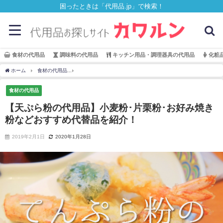
困ったときは「代用品.jp」で検索！
食材の代用品
調味料の代用品
キッチン用品・調理器具の代用品
化粧
ホーム
食材の代用品
【天ぷら粉の代用品】小麦粉･片栗粉･お好み焼き粉などおすす
食材の代用品
【天ぷら粉の代用品】小麦粉･片栗粉･お好み焼き
粉などおすすめ代替品を紹介！
2019年2月1日
2020年1月28日