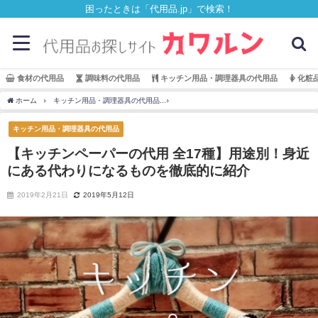
困ったときは「代用品.jp」で検索！
食材の代用品
調味料の代用品
キッチン用品・調理器具の代用品
化粧
ホーム
キッチン用品・調理器具の代用品
【キッチンペーパーの代用 全17種】用途
キッチン用品・調理器具の代用品
【キッチンペーパーの代用 全17種】用途別！身近
にある代わりになるものを徹底的に紹介
2019年2月21日
2019年5月12日