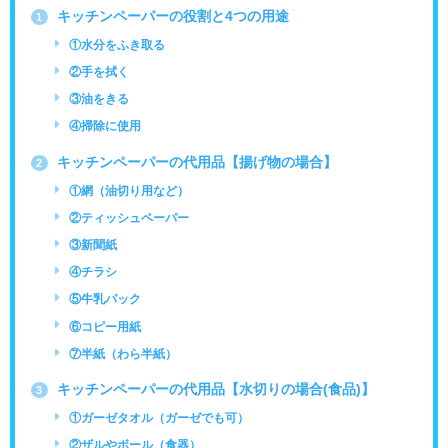
キッチンペーパーの役割と4つの用途
1
①水分をふき取る
②手を拭く
③油をきる
④掃除に使用
キッチンペーパーの代用品【揚げ物の場合】
2
①網（油切り用など）
②ティッシュペーパー
③新聞紙
④チラシ
⑤牛乳パック
⑥コピー用紙
⑦半紙（わら半紙）
キッチンペーパーの代用品【水切りの場合(食品)】
3
①ガーゼタオル（ガーゼでも可）
②ザルやボール（食器）