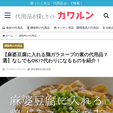
困ったときは「代用品.jp」で検索！
食材の代用品
調味料の代用品
キッチン用品・調理器具の代用品
化粧
ホーム
調味料の代用品
【麻婆豆腐に入れる鶏ガラスープの素の代用品 7選】なしでも
調味料の代用品
【麻婆豆腐に入れる鶏ガラスープの素の代用品 7
選】なしでもOK!?代わりになるものを紹介！
2019年11月11日
2019年11月11日