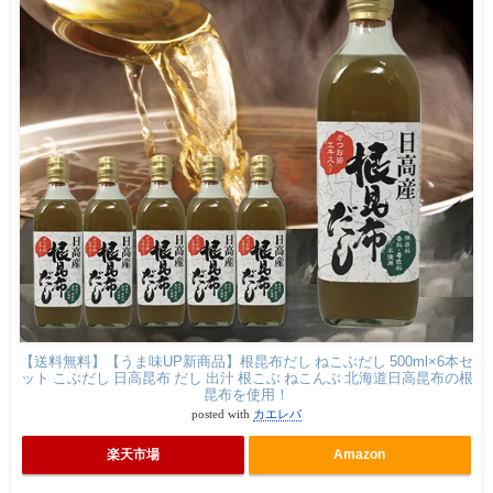
【送料無料】【うま味UP新商品】根昆布だし ねこぶだし 500ml×6本セ
ット こぶだし 日高昆布 だし 出汁 根こぶ ねこんぶ 北海道日高昆布の根
昆布を使用！
posted with
カエレバ
楽天市場
Amazon