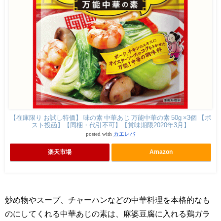
【在庫限り お試し特価】 味の素 中華あじ 万能中華の素 50g ×3個 【ポ
スト投函】【同梱・代引不可】【賞味期限2020年3月】
posted with
カエレバ
楽天市場
Amazon
炒め物やスープ、チャーハンなどの中華料理を本格的なも
のにしてくれる中華あじの素は、麻婆豆腐に入れる鶏ガラ