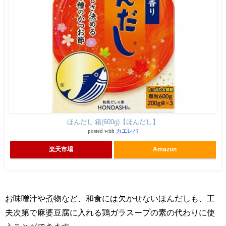
ほんだし 箱(600g)【ほんだし】
posted with
カエレバ
楽天市場
Amazon
お味噌汁や煮物など、和食には欠かせないほんだしも、工
夫次第で麻婆豆腐に入れる鶏ガラスープの素の代わりに使