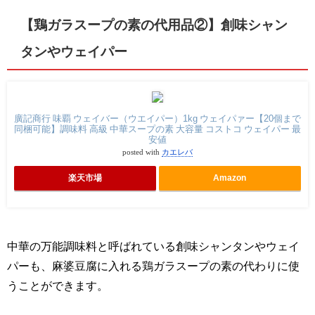
【鶏ガラスープの素の代用品②】創味シャン
タンやウェイパー
廣記商行 味覇 ウェイバー（ウエイパー）1kg ウェイパァー【20個まで
同梱可能】調味料 高級 中華スープの素 大容量 コストコ ウェイパー 最
安値
posted with
カエレバ
楽天市場
Amazon
中華の万能調味料と呼ばれている創味シャンタンやウェイ
パーも、麻婆豆腐に入れる鶏ガラスープの素の代わりに使
うことができます。