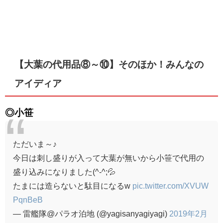
【大葉の代用品⑧～⑩】そのほか！みんなの
アイディア
◎小笹
ただいま～♪
今日は刺し盛りが入って大葉が無いから小笹で代用の
盛り込みになりました(^-^;💦
たまには造らないと駄目になるw
pic.twitter.com/XVUW
PqnBeB
— 雷艦隊@パラオ泊地 (@yagisanyagiyagi)
2019年2月