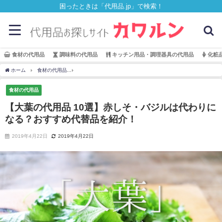
困ったときは「代用品.jp」で検索！
食材の代用品
調味料の代用品
キッチン用品・調理器具の代用品
化粧
ホーム
食材の代用品
【大葉の代用品 10選】赤しそ・バジルは代わりになる？おすす
食材の代用品
【大葉の代用品 10選】赤しそ・バジルは代わりに
なる？おすすめ代替品を紹介！
2019年4月22日
2019年4月22日