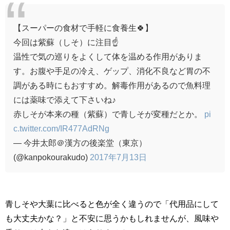
【スーパーの食材で手軽に食養生🍀】
今回は紫蘇（しそ）に注目☝
温性で気の巡りをよくして体を温める作用がありま
す。お腹や手足の冷え、ゲップ、消化不良など胃の不
調がある時にもおすすめ。解毒作用があるので魚料理
には薬味で添えて下さいね♪
赤しそが本来の種（紫蘇）で青しそが変種だとか。
pi
c.twitter.com/IR477AdRNg
— 今井太郎＠漢方の後楽堂（東京）
(@kanpokourakudo)
2017年7月13日
青しそや大葉に比べると色が全く違うので「代用品にして
も大丈夫かな？」と不安に思うかもしれませんが、風味や