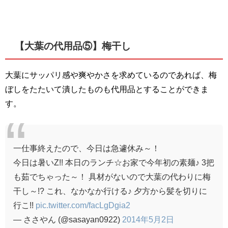
【大葉の代用品⑤】梅干し
大葉にサッパリ感や爽やかさを求めているのであれば、梅
ぼしをたたいて潰したものも代用品とすることができま
す。
一仕事終えたので、今日は急遽休み～！
今日は暑いZ!! 本日のランチ☆お家で今年初の素麺♪ 3把
も茹でちゃった～！ 具材がないので大葉の代わりに梅
干し～!? これ、なかなか行ける♪ 夕方から髪を切りに
行こ!!
pic.twitter.com/facLgDgia2
— ささやん (@sasayan0922)
2014年5月2日