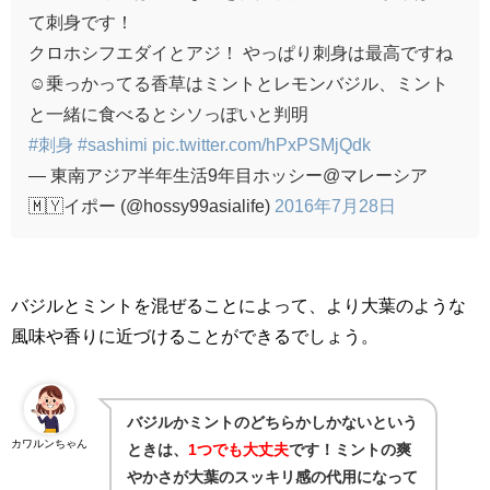
て刺身です！
クロホシフエダイとアジ！ やっぱり刺身は最高ですね
☺️乗っかってる香草はミントとレモンバジル、ミント
と一緒に食べるとシソっぽいと判明
#刺身
#sashimi
pic.twitter.com/hPxPSMjQdk
— 東南アジア半年生活9年目ホッシー@マレーシア
🇲🇾イポー (@hossy99asialife)
2016年7月28日
バジルとミントを混ぜることによって、より大葉のような
風味や香りに近づけることができるでしょう。
バジルかミントのどちらかしかないという
カワルンちゃん
ときは、
1つでも大丈夫
です！ミントの爽
やかさが大葉のスッキリ感の代用になって