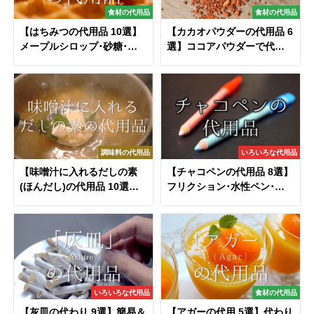
食材の代用品
食材の代用品
【はちみつの代用品 10選】
【カカオパウダーの代用品 6
メープルシロップ･砂糖･オ
選】ココアパウダーで代用
リゴ糖など代わりになるも
可能？おすすめ代替品を紹
のを紹介！
介！
調味料の代用品
いろいろな代用品
【味噌汁に入れるだしの素
【チャコペンの代用品 8選】
(ほんだし)の代用品 10選】
フリクション･水性ペン･鉛
代わりになるのはコレ!!おす
筆などおすすめ代替品を紹
すめ代替品を紹介！
介！
いろいろな代用品
食材の代用品
【灰皿の代わり 9選】簡易＆
【アガーの代用 5選】代わり