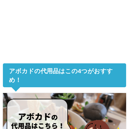
アボカドの代用品はこの
4
つがおすす
め！