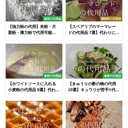
食材の代用品
調味料の代用品
【強力粉の代用】米粉・片
【スペアリブのマーマレー
栗粉・薄力粉で代用可能？
ドの代用品 7選】代わりにな
代わりになものを紹介！
るものはコレ‼おすすめ代替
品を紹介！
食材の代用品
食材の代用品
【ホワイトソースに入れる
【きゅうりの酢の物の代用
小麦粉の代用品 9選】代わり
10選】キュウリが苦手!!代わ
になるのはコレ!!おすすめ代
りになるオススメ品を紹介
替品を紹介！