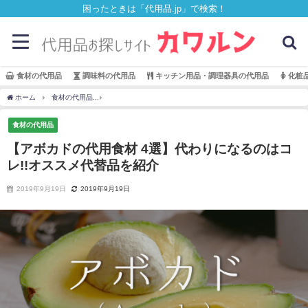
困ったときは「代用品.jp」で検索！
食材の代用品
調味料の代用品
キッチン用品・調理器具の代用品
化粧
ホーム
食材の代用品
【アボカドの代用食材 4選】代わりになるのはコレ!!オススメ代
食材の代用品
【アボカドの代用食材 4選】代わりになるのはコ
レ!!オススメ代替品を紹介
2019年9月19日
2019年9月19日