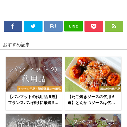
LINE
おすすめ記事
キッチン用品・調理器具の代用品
調味料の代用品
【パンマットの代用品 5選】
【たこ焼きソースの代用 6
フランスパン作りに最適!!代
選】とんかつソースは代わ
わりになるものを紹介！
りになる!?おすすめ代替品
＆手作りソースを紹介