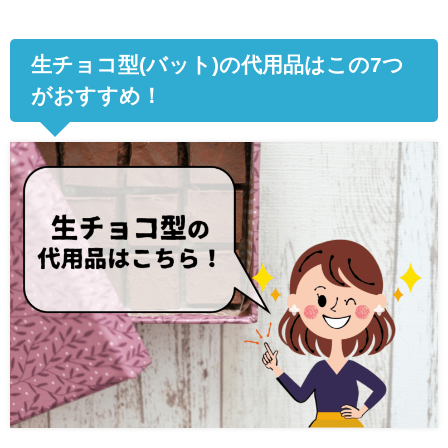
生チョコ型
(
バット
)
の代用品はこの7つ
がおすすめ！