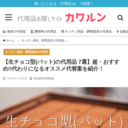
困ったときは「代用品.jp」で検索！
食材の代用品
調味料の代用品
キッチン用品・調理器具の代用品
化粧
ホーム
キッチン用品・調理器具の代用品
【生チョコ型(バット)の代用品 7選】超・
キッチン用品・調理器具の代用品
【生チョコ型(バット)の代用品 7選】超・おすす
め!!代わりになるオススメ代替案を紹介！
2019年10月9日
2019年10月9日