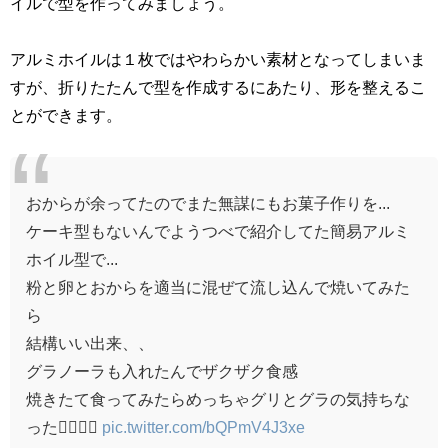
イルで型を作ってみましょう。
アルミホイルは１枚ではやわらかい素材となってしまいま
すが、折りたたんで型を作成するにあたり、形を整えるこ
とができます。
おからが余ってたのでまた無謀にもお菓子作りを...
ケーキ型もないんでようつべで紹介してた簡易アルミ
ホイル型で...
粉と卵とおからを適当に混ぜて流し込んで焼いてみた
ら
結構いい出来、、
グラノーラも入れたんでザクザク食感
焼きたて食ってみたらめっちゃグリとグラの気持ちな
った🤦‍♂️✨✨
pic.twitter.com/bQPmV4J3xe