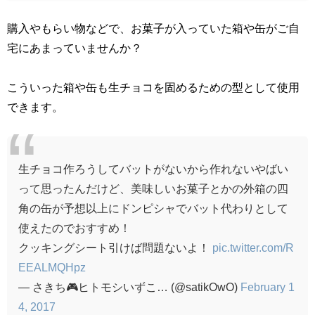
購入やもらい物などで、お菓子が入っていた箱や缶がご自
宅にあまっていませんか？
こういった箱や缶も生チョコを固めるための型として使用
できます。
生チョコ作ろうしてバットがないから作れないやばい
って思ったんだけど、美味しいお菓子とかの外箱の四
角の缶が予想以上にドンピシャでバット代わりとして
使えたのでおすすめ！
クッキングシート引けば問題ないよ！
pic.twitter.com/R
EEALMQHpz
— さきち🎮ヒトモシいずこ… (@satikOwO)
February 1
4, 2017