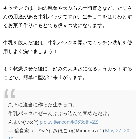
キッチンでは、油の廃棄や天ぷらの一時置きなど、たくさ
んの用途がある牛乳パックですが、生チョコをはじめとす
るお菓子作りにもとても役立つ物になります。
牛乳を飲んだ後は、牛乳パックを開いてキッチン洗剤を使
用しよく洗いましょう！
よく乾燥させた後に、好みの大きさになるようカットする
ことで、簡単に型が出来上がります。
久々に適当に作った生チョコ。
牛乳パックにぜーんぶぶっ込んで固めただけ。
んまい(つω`*)
pic.twitter.com/k063othv2Z
— 偏食家（ ^ω^）みほこ (@Mimimiazu1)
May 27, 20