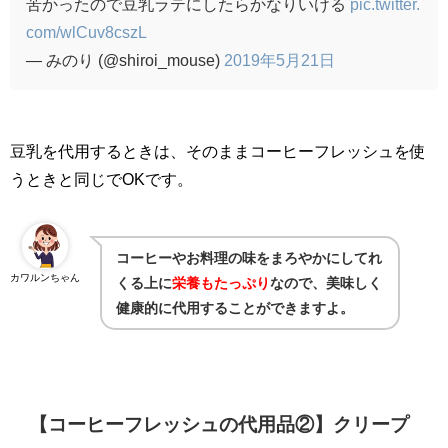
苦かったので豆乳ラテにしたらかなりいける
pic.twitter.
com/wlCuv8cszL
— みのり (@shiroi_mouse)
2019年5月21日
豆乳を代用するときは、そのままコーヒーフレッシュを使
うときと同じで
OK
です。
コーヒーやお料理の味をまろやかにしてれ
カワルンちゃん
くる上に
栄養もたっぷり
なので、美味しく
健康的に代用することができますよ。
【コーヒーフレッシュの代用品②】クリープ