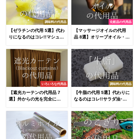
調味料の代用品
化粧品の代用品
【ゼラチンの代用 5選】代わ
【マッサージオイルの代用
りになるのはコレ!!マシュマ
品 8選】オリーブオイル・ベ
ロ・アガーなどオススメ代
ビーオイルなどおすすめ代
替品を紹介
替品を紹介！
いろいろな代用品
調味料の代用品
【遮光カーテンの代用品 7
【牛脂の代用 5選】代わりに
選】外からの光を完全に遮
なるのはコレ!!サラダ油･オ
断!!簡単代替品＆対処法を紹
リーブオイルなどオススメ
介！
代替品を紹介