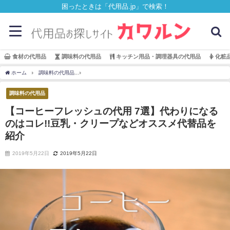
困ったときは「代用品.jp」で検索！
食材の代用品
調味料の代用品
キッチン用品・調理器具の代用品
化粧
ホーム
調味料の代用品
【コーヒーフレッシュの代用 7選】代わりになるのはコレ!!
調味料の代用品
【コーヒーフレッシュの代用 7選】代わりになる
のはコレ!!豆乳・クリープなどオススメ代替品を
紹介
2019年5月22日
2019年5月22日