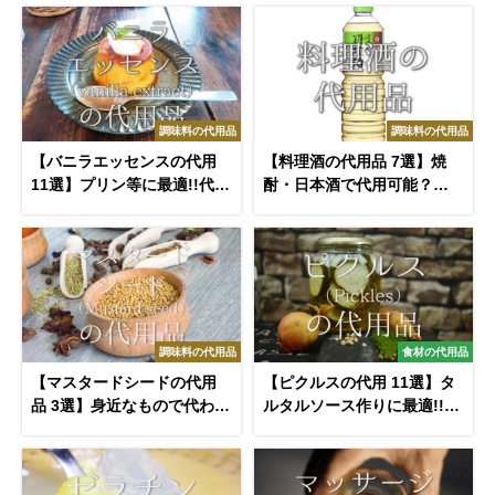
介！
調味料の代用品
調味料の代用品
【バニラエッセンスの代用
【料理酒の代用品 7選】焼
11選】プリン等に最適!!代わ
酎・日本酒で代用可能？お
りになるオススメ代替品を
すすめ代替品を徹底的に紹
紹介
介！
調味料の代用品
食材の代用品
【マスタードシードの代用
【ピクルスの代用 11選】タ
品 3選】身近なもので代わり
ルタルソース作りに最適!!た
になる！おすすめ代替品を
くわんなどおすすめ代替品
紹介
を紹介