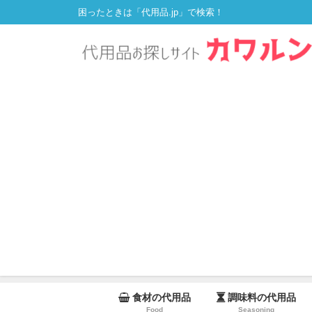
困ったときは「代用品.jp」で検索！
食材の代用品
調味料の代用品
Food
Seasoning