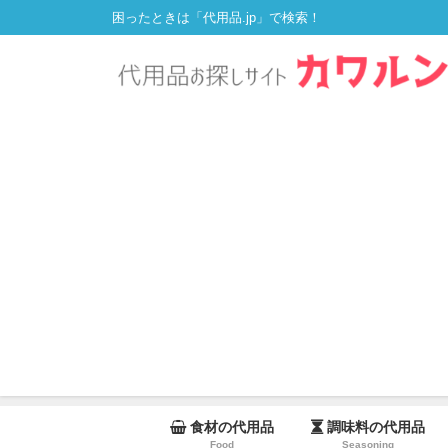
困ったときは「代用品.jp」で検索！
食材の代用品
調味料の代用品
Food
Seasoning