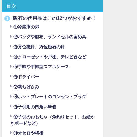
目次
磁石の代用品はこの12つがおすすめ！
1
①冷蔵庫の扉
②バッグや財布、ランドセルの留め具
③方位磁針、方位磁石の針
④クローゼットや戸棚、テレビ台など
⑤手帳や手帳型スマホケース
⑥ドライバー
⑦裁ちばさみ
⑧ホットプレートのコンセントプラグ
⑨子供用の四角い筆箱
⑩子供のおもちゃ（魚釣りセット、お絵か
きボードなど）
⑪オセロや将棋