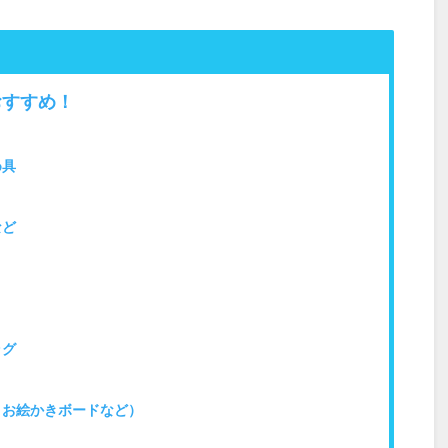
おすすめ！
め具
など
ラグ
お絵かきボードなど）