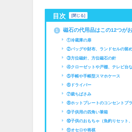
目次
[
閉じる
]
磁石の代用品はこの12つが
1
①冷蔵庫の扉
②バッグや財布、ランドセルの留
③方位磁針、方位磁石の針
④クローゼットや戸棚、テレビ台
⑤手帳や手帳型スマホケース
⑥ドライバー
⑦裁ちばさみ
⑧ホットプレートのコンセントプ
⑨子供用の四角い筆箱
⑩子供のおもちゃ（魚釣りセット、
⑪オセロや将棋