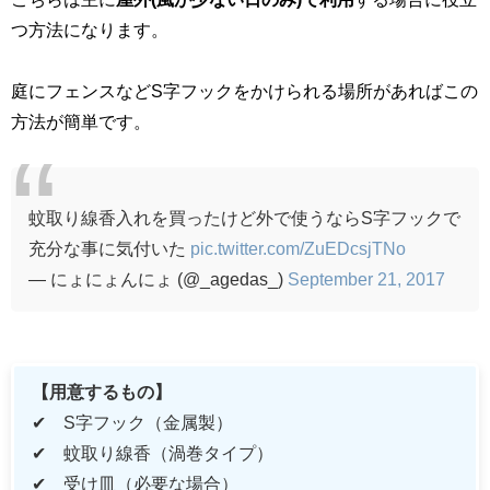
つ方法になります。
庭にフェンスなど
S
字フックをかけられる場所があればこの
方法が簡単です。
蚊取り線香入れを買ったけど外で使うならS字フックで
充分な事に気付いた
pic.twitter.com/ZuEDcsjTNo
— にょにょんにょ (@_agedas_)
September 21, 2017
【用意するもの】
✔
S
字フック（金属製）
✔ 蚊取り線香（渦巻タイプ）
✔ 受け皿（必要な場合）