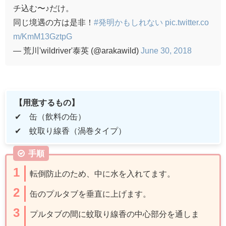
チ込む〜♪だけ。
同じ境遇の方は是非！
#発明かもしれない
pic.twitter.co
m/KmM13GztpG
— 荒川'wildriver'泰英 (@arakawild)
June 30, 2018
【用意するもの】
✔ 缶（飲料の缶）
✔ 蚊取り線香（渦巻タイプ）
手順
転倒防止のため、中に水を入れてます。
缶のプルタブを垂直に上げます。
プルタブの間に蚊取り線香の中心部分を通しま