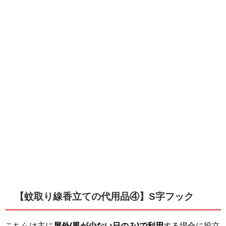
【蚊取り線香立ての代用品④】S字フック
こちらは主に
屋外
(
風が少ない日のみ
)
で利用
する場合に役立