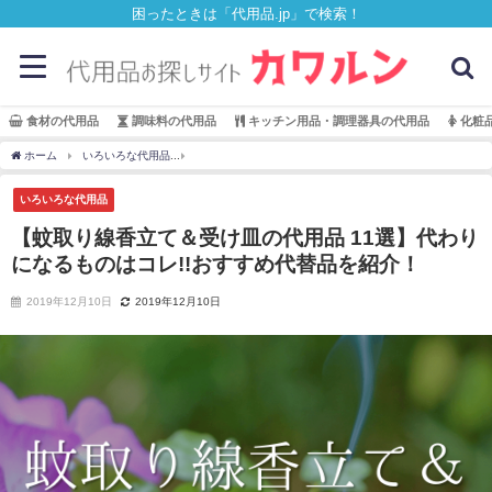
困ったときは「代用品.jp」で検索！
食材の代用品
調味料の代用品
キッチン用品・調理器具の代用品
化粧
ホーム
いろいろな代用品
【蚊取り線香立て＆受け皿の代用品 11選】代わりになるも
いろいろな代用品
【蚊取り線香立て＆受け皿の代用品 11選】代わり
になるものはコレ!!おすすめ代替品を紹介！
2019年12月10日
2019年12月10日